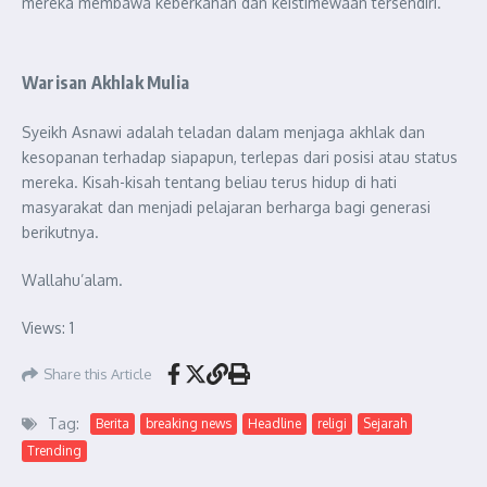
mereka membawa keberkahan dan keistimewaan tersendiri.
Warisan Akhlak Mulia
Syeikh Asnawi adalah teladan dalam menjaga akhlak dan
kesopanan terhadap siapapun, terlepas dari posisi atau status
mereka. Kisah-kisah tentang beliau terus hidup di hati
masyarakat dan menjadi pelajaran berharga bagi generasi
berikutnya.
Wallahu’alam.
Views: 1
Share this Article
Tag:
Berita
breaking news
Headline
religi
Sejarah
Trending