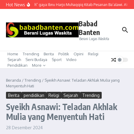
Lewati ke konten
Hot News
“Mubahalah” gaya Ibnu Harjo Muhaqqiq Kitab Pesanan Ba’alawi. Akhirny
Babad
Banten
Berani Lugas Waskita
Home
Trending
Berita
Politik
Opini
Religi
Sejarah
Seni Budaya
Sport
Video
Pendidikan
More
Beranda
/
Trending
/
Syeikh Asnawi: Teladan Akhlak Mulia yang
Menyentuh Hati
Berita
pendidikan
Religi
Sejarah
Trending
Syeikh Asnawi: Teladan Akhlak
Mulia yang Menyentuh Hati
28 Desember 2024