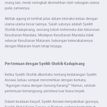
orang lain, meski seringkali diremehkan oleh sebagian ulama
pada zamannya.
Akhlak agung ini terlihat jelas dalam interaksi beliau dengan
ulama-ulama besar lainnya. Salah satunya adalah Syeikh
Shohib Kadupinang, seorang tokoh terkemuka dan keturunan
Kesultanan Mandala. Meskipun Kesultanan Mandala tidak
sebesar Kesultanan Mataram, hubungan kekerabatannya
dengan Mataram Islam tetap terjaga.
Pertemuan dengan Syeikh Shohib Kadupinang
Ketika Syeikh Shohib diberitahu tentang kedatangan Syeikh
Asnawi, beliau sempat meremehkan dengan berkata,
“Agungan mana dengan Gunung Karang?” Namun, setelah
pertemuan berlangsung, peristiwa luar biasa terjadi.
Dalam keadaan kasyaf, Syeikh Asnawi menyaksikan gurunya,
Syeikh Abdul Karim Tanara al-Bantani, sedang bermukim di