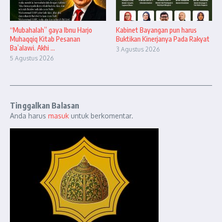
“Mubahalah” gaya Ibnu Harjo
Kabinet Bayangan pun harus
Muhaqqiq Kitab Pesanan
Buktikan Kinerjanya Pada Rakyat
Ba’alawi. Akhi ...
3 Agustus 2026
5 Agustus 2026
Tinggalkan Balasan
Anda harus
masuk
untuk berkomentar.