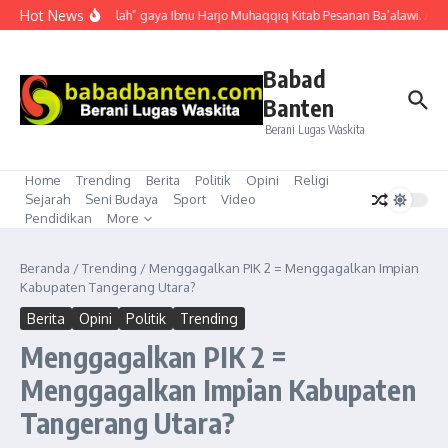
Lewati ke konten
Hot News
“Mubahalah” gaya Ibnu Harjo Muhaqqiq Kitab Pesanan Ba’alawi. Akhir
Babad
Banten
Berani Lugas Waskita
Home
Trending
Berita
Politik
Opini
Religi
Sejarah
Seni Budaya
Sport
Video
Pendidikan
More
Beranda
/
Trending
/
Menggagalkan PIK 2 = Menggagalkan Impian
Kabupaten Tangerang Utara?
Berita
Opini
Politik
Trending
Menggagalkan PIK 2 =
Menggagalkan Impian Kabupaten
Tangerang Utara?