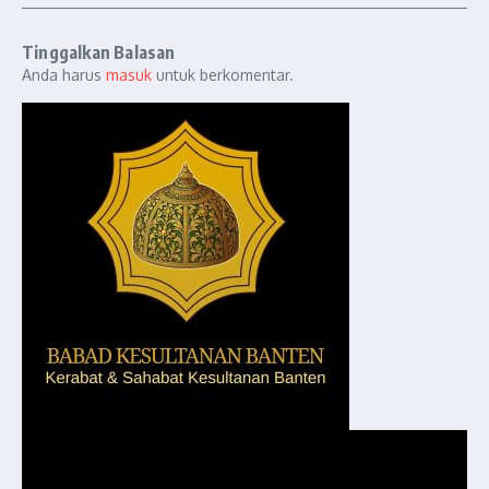
Tinggalkan Balasan
Anda harus
masuk
untuk berkomentar.
Pemutar
Video