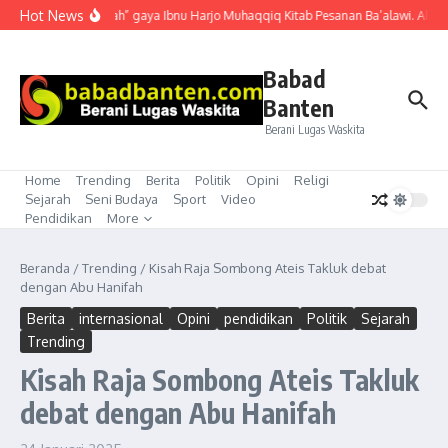
Lewati ke konten
Hot News
“Mubahalah” gaya Ibnu Harjo Muhaqqiq Kitab Pesanan Ba’alawi. Akhirny
Babad
Banten
Berani Lugas Waskita
Home
Trending
Berita
Politik
Opini
Religi
Sejarah
Seni Budaya
Sport
Video
Pendidikan
More
Beranda
/
Trending
/
Kisah Raja Sombong Ateis Takluk debat
dengan Abu Hanifah
Berita
internasional
Opini
pendidikan
Politik
Sejarah
Trending
Kisah Raja Sombong Ateis Takluk
debat dengan Abu Hanifah