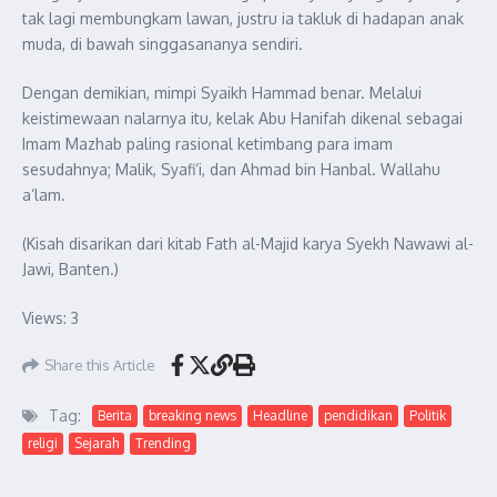
tak lagi membungkam lawan, justru ia takluk di hadapan anak
muda, di bawah singgasananya sendiri.
Dengan demikian, mimpi Syaikh Hammad benar. Melalui
keistimewaan nalarnya itu, kelak Abu Hanifah dikenal sebagai
Imam Mazhab paling rasional ketimbang para imam
sesudahnya; Malik, Syafi‘i, dan Ahmad bin Hanbal. Wallahu
a’lam.
(Kisah disarikan dari kitab Fath al-Majid karya Syekh Nawawi al-
Jawi, Banten.)
Views: 3
Share this Article
Tag:
Berita
breaking news
Headline
pendidikan
Politik
religi
Sejarah
Trending