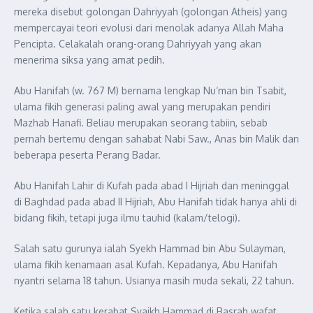
mereka disebut golongan Dahriyyah (golongan Atheis) yang
mempercayai teori evolusi dari menolak adanya Allah Maha
Pencipta. Celakalah orang-orang Dahriyyah yang akan
menerima siksa yang amat pedih.
Abu Hanifah (w. 767 M) bernama lengkap Nu‘man bin Tsabit,
ulama fikih generasi paling awal yang merupakan pendiri
Mazhab Hanafi. Beliau merupakan seorang tabiin, sebab
pernah bertemu dengan sahabat Nabi Saw., Anas bin Malik dan
beberapa peserta Perang Badar.
Abu Hanifah Lahir di Kufah pada abad I Hijriah dan meninggal
di Baghdad pada abad II Hijriah, Abu Hanifah tidak hanya ahli di
bidang fikih, tetapi juga ilmu tauhid (kalam/telogi).
Salah satu gurunya ialah Syekh Hammad bin Abu Sulayman,
ulama fikih kenamaan asal Kufah. Kepadanya, Abu Hanifah
nyantri selama 18 tahun. Usianya masih muda sekali, 22 tahun.
Ketika salah satu kerabat Syaikh Hammad di Basrah wafat,