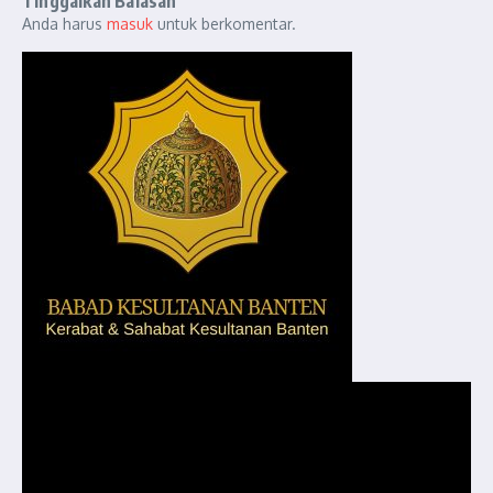
Tinggalkan Balasan
Anda harus
masuk
untuk berkomentar.
Pemutar
Video