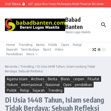
Lewati ke konten
Hot News
“Mubahalah” gaya Ibnu Harjo Muhaqqiq Kitab Pesanan Ba’alawi. Akhir
Babad
Banten
Berani Lugas Waskita
Home
Trending
Berita
Politik
Opini
Religi
Sejarah
Seni Budaya
Sport
Video
Pendidikan
More
Beranda
/
Trending
/
Di Usia 1448 Tahun, Islam sedang Tidak
Berdaya: Sebuah Refleksi
Agama Islam
Archives
Berita
Bisnis
cerpen
Filsafat
Hukum
internasional
Nasional
Opini
pendidikan
Politik
Religi
Sejarah
Trending
Di Usia 1448 Tahun, Islam sedang
Tidak Berdaya: Sebuah Refleksi