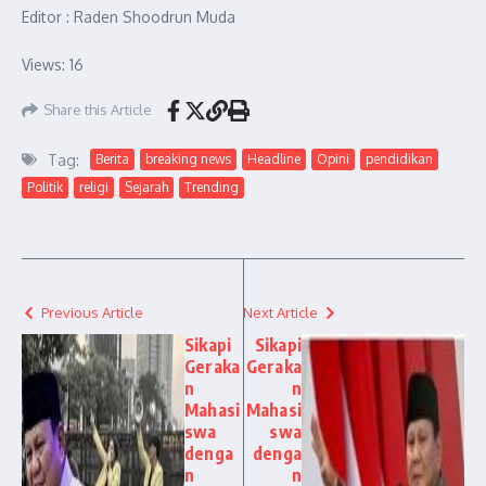
Editor : Raden Shoodrun Muda
Views: 16
Share this Article
Tag:
Berita
breaking news
Headline
Opini
pendidikan
Politik
religi
Sejarah
Trending
Previous Article
Next Article
Sikapi
Sikapi
Geraka
Geraka
n
n
Mahasi
Mahasi
swa
swa
denga
denga
n
n