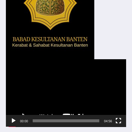
Pemutar
Video
00:00
04:56