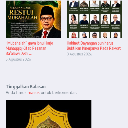
“Mubahalah” gaya Ibnu Harjo
Kabinet Bayangan pun harus
Muhaqqiq Kitab Pesanan
Buktikan Kinerjanya Pada Rakyat
Ba’alawi. Akhi ...
3 Agustus 2026
5 Agustus 2026
Tinggalkan Balasan
Anda harus
masuk
untuk berkomentar.