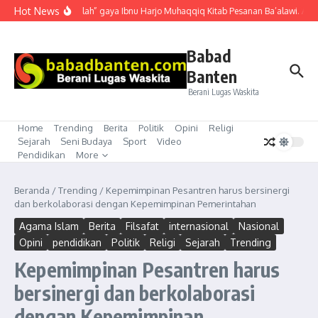
Lewati ke konten
Hot News
“Mubahalah” gaya Ibnu Harjo Muhaqqiq Kitab Pesanan Ba’alawi. Akhir
Babad
Banten
Berani Lugas Waskita
Home
Trending
Berita
Politik
Opini
Religi
Sejarah
Seni Budaya
Sport
Video
Pendidikan
More
Beranda
/
Trending
/
Kepemimpinan Pesantren harus bersinergi
dan berkolaborasi dengan Kepemimpinan Pemerintahan
Agama Islam
Berita
Filsafat
internasional
Nasional
Opini
pendidikan
Politik
Religi
Sejarah
Trending
Kepemimpinan Pesantren harus
bersinergi dan berkolaborasi
dengan Kepemimpinan