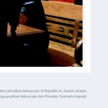
un peralihan kekuasaan di Republik ini. Dalam catatan
uga peralihan kekuasaan dari Presiden Soeharto kepada