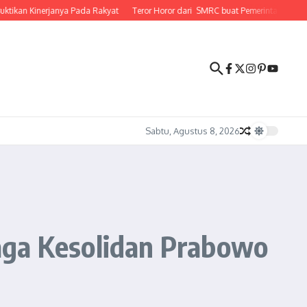
nerjanya Pada Rakyat
Teror Horor dari SMRC buat Pemerintahan Prabowo Gibr
Sabtu, Agustus 8, 2026
aga Kesolidan Prabowo