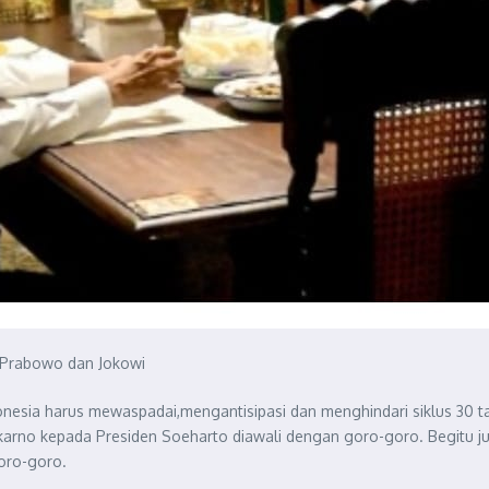
 Prabowo dan Jokowi
sia harus mewaspadai,mengantisipasi dan menghindari siklus 30 tah
karno kepada Presiden Soeharto diawali dengan goro-goro. Begitu j
goro-goro.