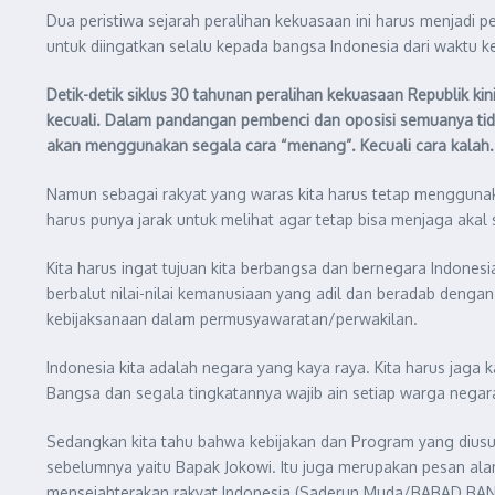
Dua peristiwa sejarah peralihan kekuasaan ini harus menjadi pe
untuk diingatkan selalu kepada bangsa Indonesia dari waktu k
Detik-detik siklus 30 tahunan peralihan kekuasaan Republik 
kecuali. Dalam pandangan pembenci dan oposisi semuanya tid
akan menggunakan segala cara “menang”. Kecuali cara kalah.
Namun sebagai rakyat yang waras kita harus tetap menggunakan
harus punya jarak untuk melihat agar tetap bisa menjaga akal se
Kita harus ingat tujuan kita berbangsa dan bernegara Indones
berbalut nilai-nilai kemanusiaan yang adil dan beradab denga
kebijaksanaan dalam permusyawaratan/perwakilan.
Indonesia kita adalah negara yang kaya raya. Kita harus jaga
Bangsa dan segala tingkatannya wajib ain setiap warga negar
Sedangkan kita tahu bahwa kebijakan dan Program yang dius
sebelumnya yaitu Bapak Jokowi. Itu juga merupakan pesan ala
mensejahterakan rakyat Indonesia.(Saderun Muda/BABAD BA