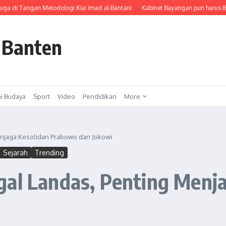
gan Metodologi Kiai Imad al-Bantani
Kabinet Bayangan pun harus Buktikan Ki
 Banten
i Budaya
Sport
Video
Pendidikan
More
enjaga Kesolidan Prabowo dan Jokowi
Sejarah
Trending
gal Landas, Penting Menj