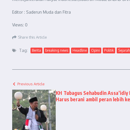
Editor : Saderun Muda dan Fitra
Views: 0
Share this Article
Tag:
Berita
breaking news
Headline
Opini
Politik
Sejarah
Previous Article
KH Tubagus Sehabudin Assa’idiy
Harus berani ambil peran lebih 