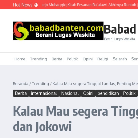
Lewati ke konten
Hot News
 gaya Ibnu Harjo Muhaqqiq Kitab Pesanan Ba’alawi. Akhirnya Runtuh juga di Tan
Babad
Berani Lugas Waskita
Home
Trending
Berita
Politik
Opini
Religi
Sejarah
Sen
Beranda
/
Trending
/
Kalau Mau segera Tinggal Landas, Penting M
Berita
internasional
Nasional
Opini
pendidikan
Politik
Kalau Mau segera Ting
dan Jokowi