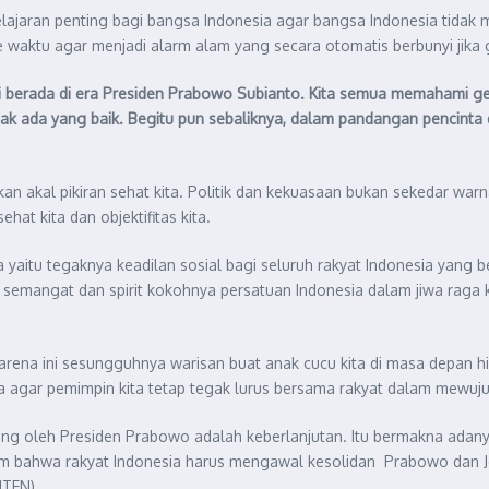
lajaran penting bagi bangsa Indonesia agar bangsa Indonesia tidak me
e waktu agar menjadi alarm alam yang secara otomatis berbunyi jika
kini berada di era Presiden Prabowo Subianto. Kita semua memahami 
ak ada yang baik. Begitu pun sebaliknya, dalam pandangan pencint
 akal pikiran sehat kita. Politik dan kekuasaan bukan sekedar warn
hat kita dan objektifitas kita.
ia yaitu tegaknya keadilan sosial bagi seluruh rakyat Indonesia ya
n semangat dan spirit kokohnya persatuan Indonesia dalam jiwa raga 
 karena ini sesungguhnya warisan buat anak cucu kita di masa depan
a agar pemimpin kita tetap tegak lurus bersama rakyat dalam mewuj
ung oleh Presiden Prabowo adalah keberlanjutan. Itu bermakna ada
m bahwa rakyat Indonesia harus mengawal kesolidan Prabowo dan Jok
NTEN)