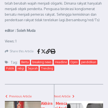
telah berubah wajah menjadi oligarki. Dimana rakyat hanyalah
menjadi objek penderita. Penguasa birokrasi konglomerat
bersatu menjadi pemeras rakyat. Sehingga kemiskinan dan
penderitaan rakyat tidak terelekan lagi.(bersambung/red/Ts)
editor : Soleh Muda
Views: 1
Share this Article
Tag:
Berita
breaking news
Headline
Opini
pendidikan
Politik
religi
Sejarah
Trending
Previous Article
Next Article
Akhirn
Menca