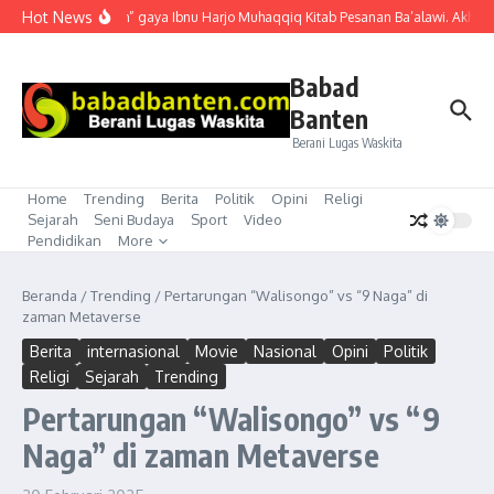
Lewati ke konten
Hot News
“Mubahalah” gaya Ibnu Harjo Muhaqqiq Kitab Pesanan Ba’alawi. Akhirnya
Babad
Banten
Berani Lugas Waskita
Home
Trending
Berita
Politik
Opini
Religi
Sejarah
Seni Budaya
Sport
Video
Pendidikan
More
Beranda
/
Trending
/
Pertarungan “Walisongo” vs “9 Naga” di
zaman Metaverse
Berita
internasional
Movie
Nasional
Opini
Politik
Religi
Sejarah
Trending
Pertarungan “Walisongo” vs “9
Naga” di zaman Metaverse