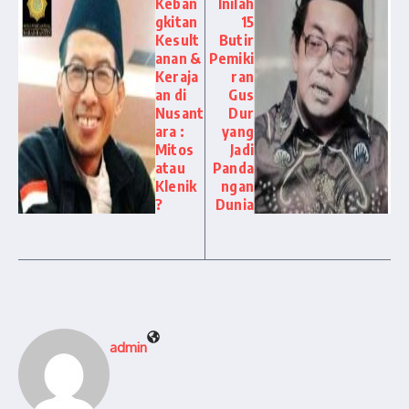
Keban
Inilah
gkitan
15
Kesult
Butir
anan &
Pemiki
Keraja
ran
an di
Gus
Nusant
Dur
ara :
yang
Mitos
Jadi
atau
Panda
Klenik
ngan
?
Dunia
admin