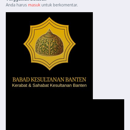
Anda harus
masuk
untuk berkomentar.
Pemutar
Video