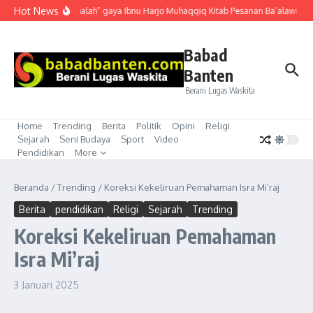
Lewati ke konten
Hot News
“Mubahalah” gaya Ibnu Harjo Muhaqqiq Kitab Pesanan Ba’alawi. Akhi
Babad
Banten
Berani Lugas Waskita
Home
Trending
Berita
Politik
Opini
Religi
Sejarah
Seni Budaya
Sport
Video
Pendidikan
More
Beranda
/
Trending
/
Koreksi Kekeliruan Pemahaman Isra Mi’raj
Berita
pendidikan
Religi
Sejarah
Trending
Koreksi Kekeliruan Pemahaman
Isra Mi’raj
3 Januari 2025