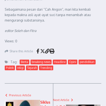
Sebagaimana pesan dari “Cah Angon”, mari kita kembali
kepada makna asli ayat-ayat suci tanpa menambah atau
mengurangi substansinya.
editor Soleh dan Fitra
Views: 0
Share this Article
Tag:
Berita
breaking news
Headline
Opini
pendidikan
Politik
religi
Sejarah
Trending
Previous Article
Next Article
Siklus