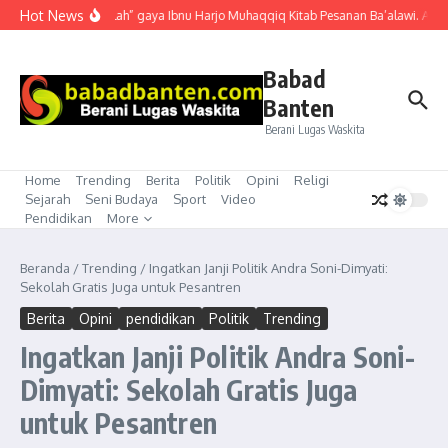
Lewati ke konten
Hot News
“Mubahalah” gaya Ibnu Harjo Muhaqqiq Kitab Pesanan Ba’alawi. Akhir
Babad
Banten
Berani Lugas Waskita
Home
Trending
Berita
Politik
Opini
Religi
Sejarah
Seni Budaya
Sport
Video
Pendidikan
More
Beranda
/
Trending
/
Ingatkan Janji Politik Andra Soni-Dimyati:
Sekolah Gratis Juga untuk Pesantren
Berita
Opini
pendidikan
Politik
Trending
Ingatkan Janji Politik Andra Soni-
Dimyati: Sekolah Gratis Juga
untuk Pesantren