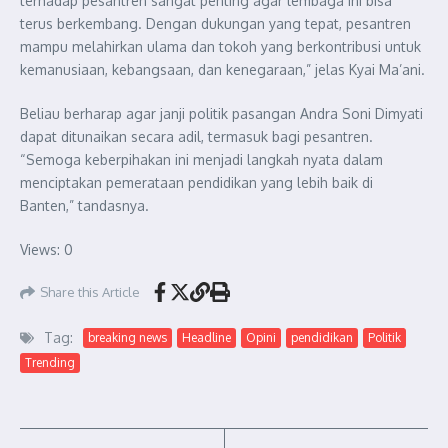
terhadap pesantren sangat penting agar lembaga ini bisa
terus berkembang. Dengan dukungan yang tepat, pesantren
mampu melahirkan ulama dan tokoh yang berkontribusi untuk
kemanusiaan, kebangsaan, dan kenegaraan,” jelas Kyai Ma’ani.
Beliau berharap agar janji politik pasangan Andra Soni Dimyati
dapat ditunaikan secara adil, termasuk bagi pesantren.
“Semoga keberpihakan ini menjadi langkah nyata dalam
menciptakan pemerataan pendidikan yang lebih baik di
Banten,” tandasnya.
Views: 0
Share this Article
Tag:
breaking news
Headline
Opini
pendidikan
Politik
Trending