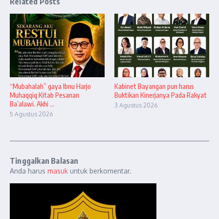
Related Posts
“Mubahalah” gaya Ibnu Harjo
Kabinet Bayangan pun harus
Muhaqqiq Kitab Pesanan
Buktikan Kinerjanya Pada Rakyat
Ba’alawi. Akhi ...
3 Agustus 2026
5 Agustus 2026
Tinggalkan Balasan
Anda harus
masuk
untuk berkomentar.