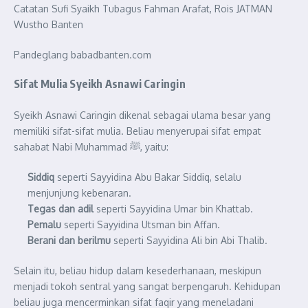
Catatan Sufi Syaikh Tubagus Fahman Arafat, Rois JATMAN
Wustho Banten
Pandeglang babadbanten.com
Sifat Mulia Syeikh Asnawi Caringin
Syeikh Asnawi Caringin dikenal sebagai ulama besar yang
memiliki sifat-sifat mulia. Beliau menyerupai sifat empat
sahabat Nabi Muhammad ﷺ, yaitu:
Siddiq
seperti Sayyidina Abu Bakar Siddiq, selalu
menjunjung kebenaran.
Tegas dan adil
seperti Sayyidina Umar bin Khattab.
Pemalu
seperti Sayyidina Utsman bin Affan.
Berani dan berilmu
seperti Sayyidina Ali bin Abi Thalib.
Selain itu, beliau hidup dalam kesederhanaan, meskipun
menjadi tokoh sentral yang sangat berpengaruh. Kehidupan
beliau juga mencerminkan sifat faqir yang meneladani