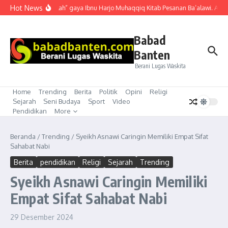
Lewati ke konten
Hot News
“Mubahalah” gaya Ibnu Harjo Muhaqqiq Kitab Pesanan Ba’alawi. Akhirn
Babad
Banten
Berani Lugas Waskita
Home
Trending
Berita
Politik
Opini
Religi
Sejarah
Seni Budaya
Sport
Video
Pendidikan
More
Beranda
/
Trending
/
Syeikh Asnawi Caringin Memiliki Empat Sifat
Sahabat Nabi
Berita
pendidikan
Religi
Sejarah
Trending
Syeikh Asnawi Caringin Memiliki
Empat Sifat Sahabat Nabi
29 Desember 2024