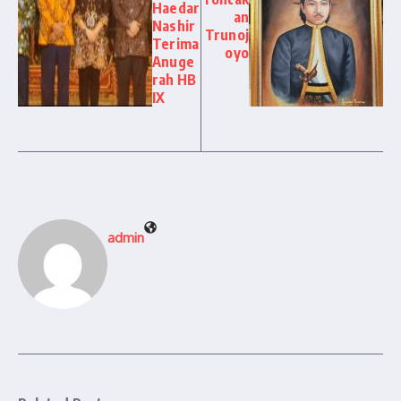
Haedar
an
Nashir
Trunoj
Terima
oyo
Anuge
rah HB
IX
admin