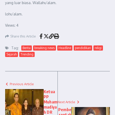
yang luar biasa. Wallahu’alam.
lohu’alam.
Views: 4
Share this Article
Tag:
Berita
breaking news
Headline
pendidikan
religi
Sejarah
Trending
Previous Article
Ketua
PP
Muham
Next Article
madiya
Pembe
h DR
rontak