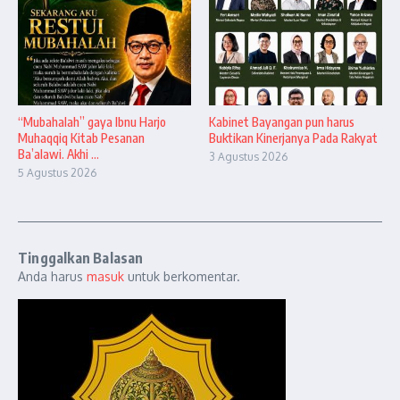
“Mubahalah” gaya Ibnu Harjo
Kabinet Bayangan pun harus
Muhaqqiq Kitab Pesanan
Buktikan Kinerjanya Pada Rakyat
Ba’alawi. Akhi ...
3 Agustus 2026
5 Agustus 2026
Tinggalkan Balasan
Anda harus
masuk
untuk berkomentar.