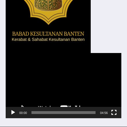
Pemutar
Video
00:00
04:56