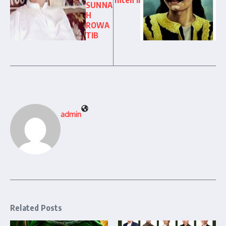
Inten II
SUNNA
H
ROWA
TIB
admin
Related Posts