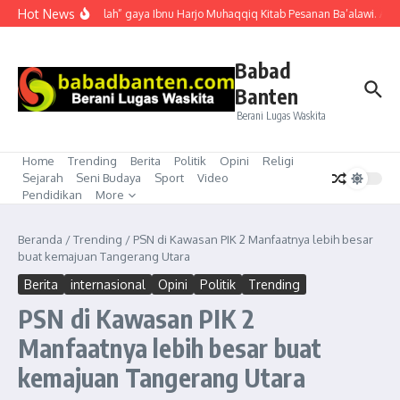
Lewati ke konten
Hot News
“Mubahalah” gaya Ibnu Harjo Muhaqqiq Kitab Pesanan Ba’alawi. Akhir
Babad
Banten
Berani Lugas Waskita
Home
Trending
Berita
Politik
Opini
Religi
Sejarah
Seni Budaya
Sport
Video
Pendidikan
More
Beranda
/
Trending
/
PSN di Kawasan PIK 2 Manfaatnya lebih besar
buat kemajuan Tangerang Utara
Berita
internasional
Opini
Politik
Trending
PSN di Kawasan PIK 2
Manfaatnya lebih besar buat
kemajuan Tangerang Utara