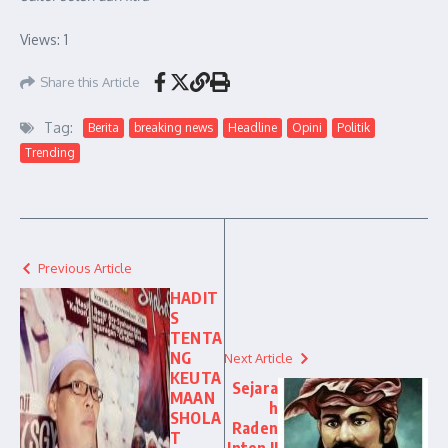
Views: 1
Share this Article
Tag:
Berita
breaking news
Headline
Opini
Politik
Trending
Previous Article
HADIT
S
TENTA
NG
Next Article
KEUTA
Sejara
MAAN
h
SHOLA
Raden
T