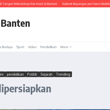
ngan Metodologi Kiai Imad al-Bantani
Kabinet Bayangan pun harus Buktikan K
 Banten
i Budaya
Sport
Video
Pendidikan
More
ini
pendidikan
Politik
Sejarah
Trending
dipersiapkan