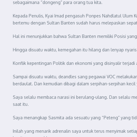
sebagaimana “dongeng” para orang tua kita.
Kepada Penulis, Kyai Imad pengasuh Ponpes Nahdlatul Ulum Kr
bertemu dengan Sultan Banten sudah harus melepaskan sepat
Hal ini menunjukkan bahwa Sultan Banten memiliki Posisi yang
Hingga disuatu waktu, kemegahan itu hilang dan lenyap nyaris 
Konflik kepentingan Politik dan ekonomi yang disinyalir terja
Sampai disuatu waktu, deandles sang pegawai VOC melakukan tin
berdaulat. Dan kemudian dibagi dalam serpihan-serpihan kecil 
Saya selalu membaca narasi ini berulang-ulang. Dan selalu m
saat itu.
Saya menangkap Sasmita ada sesuatu yang “Peteng” yang tida
Inilah yang menarik adrenalin saya untuk terus menyimak setia