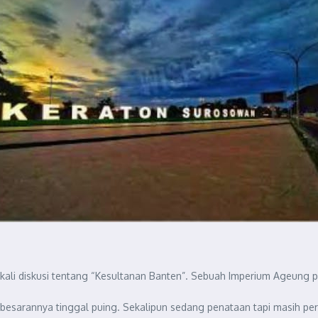
ali diskusi tentang “Kesultanan Banten”. Sebuah Imperium Ageung 
esarannya tinggal puing. Sekalipun sedang penataan tapi masih pe