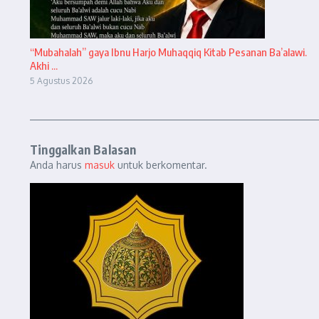
“Mubahalah” gaya Ibnu Harjo Muhaqqiq Kitab Pesanan Ba’alawi.
Akhi ...
5 Agustus 2026
Tinggalkan Balasan
Anda harus
masuk
untuk berkomentar.