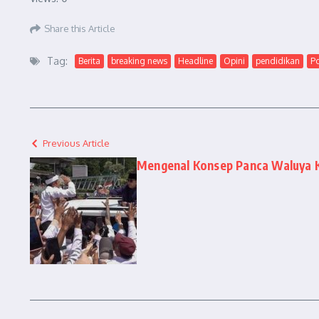
Share this Article
Tag:
Berita
breaking news
Headline
Opini
pendidikan
Po
Previous Article
Mengenal Konsep Panca Waluya