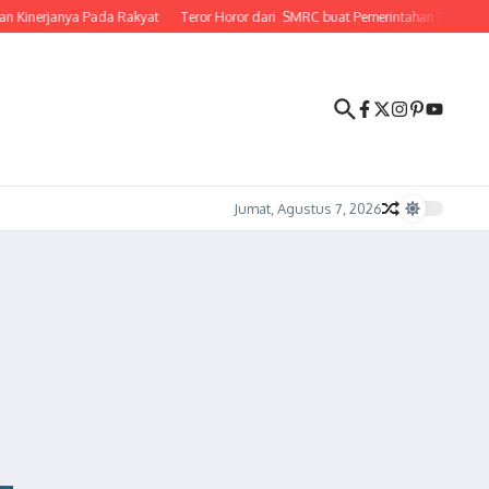
inerjanya Pada Rakyat
Teror Horor dari SMRC buat Pemerintahan Prabowo Gib
Jumat, Agustus 7, 2026