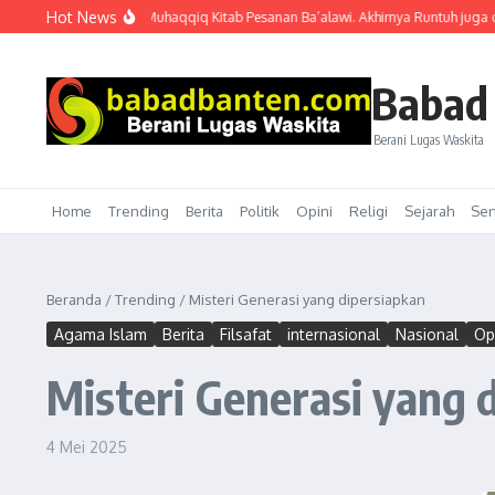
Lewati ke konten
Hot News
” gaya Ibnu Harjo Muhaqqiq Kitab Pesanan Ba’alawi. Akhirnya Runtuh juga di Ta
Babad
Berani Lugas Waskita
Home
Trending
Berita
Politik
Opini
Religi
Sejarah
Sen
Beranda
/
Trending
/
Misteri Generasi yang dipersiapkan
Agama Islam
Berita
Filsafat
internasional
Nasional
Op
Misteri Generasi yang 
4 Mei 2025