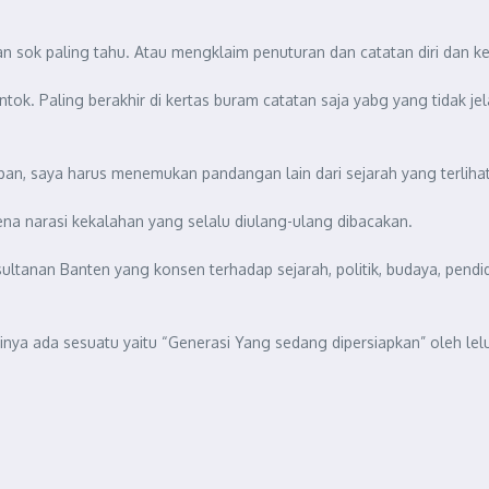
n sok paling tahu. Atau mengklaim penuturan dan catatan diri dan ke
ok. Paling berakhir di kertas buram catatan saja yabg yang tidak je
n, saya harus menemukan pandangan lain dari sejarah yang terlihat
ena narasi kekalahan yang selalu diulang-ulang dibacakan.
tanan Banten yang konsen terhadap sejarah, politik, budaya, pendidi
tinya ada sesuatu yaitu “Generasi Yang sedang dipersiapkan” oleh lel