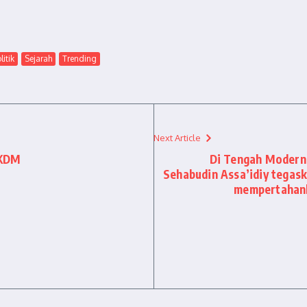
litik
Sejarah
Trending
Next Article
 KDM
Di Tengah Modern
Sehabudin Assa’idiy tega
mempertahank