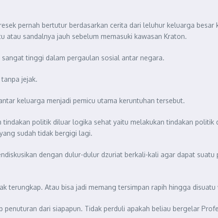
esek pernah bertutur berdasarkan cerita dari leluhur keluarga besa
u atau sandalnya jauh sebelum memasuki kawasan Kraton.
 sangat tinggi dalam pergaulan sosial antar negara.
tanpa jejak.
di antar keluarga menjadi pemicu utama keruntuhan tersebut.
dakan politik diluar logika sehat yaitu melakukan tindakan politik 
yang sudah tidak bergigi lagi.
endiskusikan dengan dulur-dulur dzuriat berkali-kali agar dapat su
k terungkap. Atau bisa jadi memang tersimpan rapih hingga disuat
p penuturan dari siapapun. Tidak perduli apakah beliau bergelar Prof