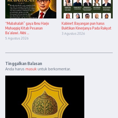
“Mubahalah” gaya Ibnu Harjo
Kabinet Bayangan pun harus
Muhaqqiq Kitab Pesanan
Buktikan Kinerjanya Pada Rakyat
Ba’alawi. Akhi ...
3 Agustus 2026
5 Agustus 2026
Tinggalkan Balasan
Anda harus
masuk
untuk berkomentar.