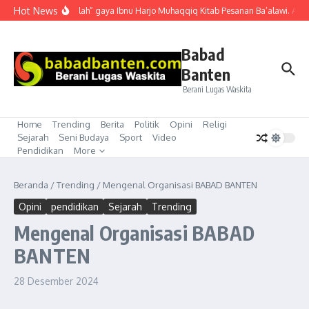
Lewati ke konten
Hot News
“Mubahalah” gaya Ibnu Harjo Muhaqqiq Kitab Pesanan Ba’alawi. Akhir
Babad
Banten
Berani Lugas Waskita
Home
Trending
Berita
Politik
Opini
Religi
Sejarah
Seni Budaya
Sport
Video
Pendidikan
More
Beranda
/
Trending
/
Mengenal Organisasi BABAD BANTEN
Opini
pendidikan
Sejarah
Trending
Mengenal Organisasi BABAD
BANTEN
28 Desember 2024