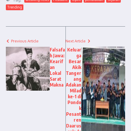
Trending
Previous Article
Next Article
Falsafa
Keluar
h Jawa:
ga
Kearif
Besar
an
Akik
Lokal
Tanger
Sarat
ang
Makna
Adakan
Milad
ke-1 di
Pondo
k
Pesant
ren
Daarus