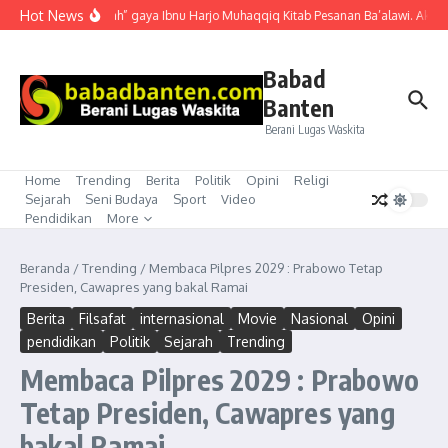
Lewati ke konten
Hot News
“Mubahalah” gaya Ibnu Harjo Muhaqqiq Kitab Pesanan Ba’alawi. Akhirny
Babad
Banten
Berani Lugas Waskita
Home
Trending
Berita
Politik
Opini
Religi
Sejarah
Seni Budaya
Sport
Video
Pendidikan
More
Beranda
/
Trending
/
Membaca Pilpres 2029 : Prabowo Tetap
Presiden, Cawapres yang bakal Ramai
Berita
Filsafat
internasional
Movie
Nasional
Opini
pendidikan
Politik
Sejarah
Trending
Membaca Pilpres 2029 : Prabowo
Tetap Presiden, Cawapres yang
bakal Ramai