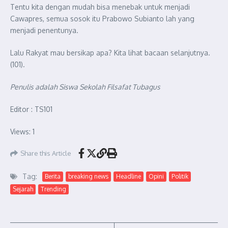
Tentu kita dengan mudah bisa menebak untuk menjadi
Cawapres, semua sosok itu Prabowo Subianto lah yang
menjadi penentunya.
Lalu Rakyat mau bersikap apa? Kita lihat bacaan selanjutnya.
(101).
Penulis adalah Siswa Sekolah Filsafat Tubagus
Editor : TS101
Views: 1
Share this Article
Tag:
Berita
breaking news
Headline
Opini
Politik
Sejarah
Trending