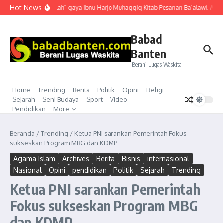
Lewati ke konten
Hot News
“Mubahalah” gaya Ibnu Harjo Muhaqqiq Kitab Pesanan Ba’alawi. Akhir
Babad
Banten
Berani Lugas Waskita
Home
Trending
Berita
Politik
Opini
Religi
Sejarah
Seni Budaya
Sport
Video
Pendidikan
More
Beranda
/
Trending
/
Ketua PNI sarankan Pemerintah Fokus
sukseskan Program MBG dan KDMP
Agama Islam
Archives
Berita
Bisnis
internasional
Nasional
Opini
pendidikan
Politik
Sejarah
Trending
Ketua PNI sarankan Pemerintah
Fokus sukseskan Program MBG
dan KDMP