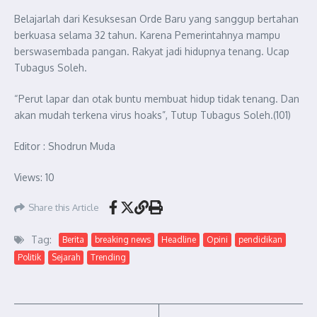
Belajarlah dari Kesuksesan Orde Baru yang sanggup bertahan
berkuasa selama 32 tahun. Karena Pemerintahnya mampu
berswasembada pangan. Rakyat jadi hidupnya tenang. Ucap
Tubagus Soleh.
“Perut lapar dan otak buntu membuat hidup tidak tenang. Dan
akan mudah terkena virus hoaks”, Tutup Tubagus Soleh.(101)
Editor : Shodrun Muda
Views: 10
Share this Article
Tag:
Berita
breaking news
Headline
Opini
pendidikan
Politik
Sejarah
Trending