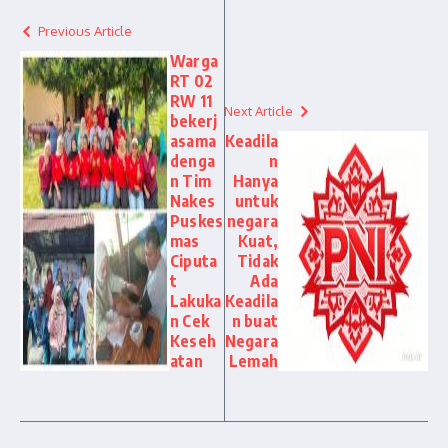
Previous Article
Warga
RT 02
RW 11
Next Article
bekerj
asama
Keadila
denga
n
n Tim
Hanya
Nakes
untuk
Puskes
negara
mas
Kuat,
Ciputa
Tidak
t
Ada
Lakuka
Keadila
n Cek
n buat
Keseh
Negara
atan
Lemah