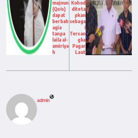
majnun
Kohod
(Qois)
diteta
dapat
pkan
berbah
sebaga
agia
i
tanpa
Tersan
laila al-
gka
amiriya
Pagar
h
Laut
admin