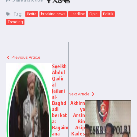
Share this Article
Tag:
Berita
breaking news
Headline
Opini
Politik
Trending
Previous Article
Syeikh
Abdul
Qadir
al-
Jailani
Next Article
al-
Baghd
Akhirn
adi
ya
berkat
Arsin
a:
Bin
Bagaim
Asip
ana
Kades