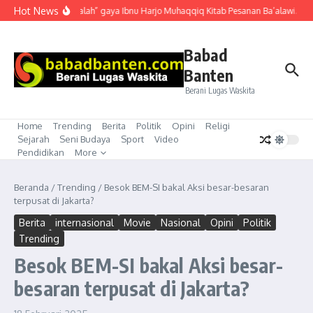
Lewati ke konten
Hot News
“Mubahalah” gaya Ibnu Harjo Muhaqqiq Kitab Pesanan Ba’alawi. Akhi
Babad
Banten
Berani Lugas Waskita
Home
Trending
Berita
Politik
Opini
Religi
Sejarah
Seni Budaya
Sport
Video
Pendidikan
More
Beranda
/
Trending
/
Besok BEM-SI bakal Aksi besar-besaran
terpusat di Jakarta?
Berita
internasional
Movie
Nasional
Opini
Politik
Trending
Besok BEM-SI bakal Aksi besar-
besaran terpusat di Jakarta?