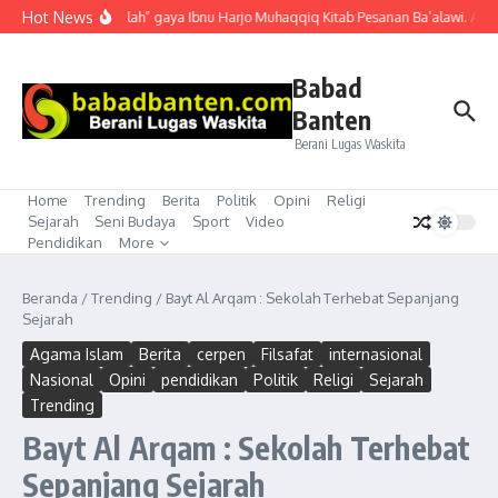
Lewati ke konten
Hot News
“Mubahalah” gaya Ibnu Harjo Muhaqqiq Kitab Pesanan Ba’alawi. Akhir
Babad
Banten
Berani Lugas Waskita
Home
Trending
Berita
Politik
Opini
Religi
Sejarah
Seni Budaya
Sport
Video
Pendidikan
More
Beranda
/
Trending
/
Bayt Al Arqam : Sekolah Terhebat Sepanjang
Sejarah
Agama Islam
Berita
cerpen
Filsafat
internasional
Nasional
Opini
pendidikan
Politik
Religi
Sejarah
Trending
Bayt Al Arqam : Sekolah Terhebat
Sepanjang Sejarah