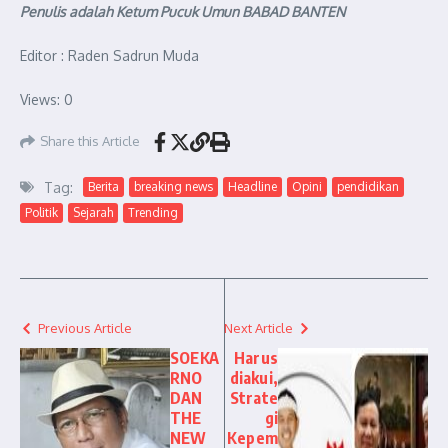
Penulis adalah Ketum Pucuk Umun BABAD BANTEN
Editor : Raden Sadrun Muda
Views: 0
Share this Article
Tag:
Berita
breaking news
Headline
Opini
pendidikan
Politik
Sejarah
Trending
Previous Article
Next Article
SOEKA
Harus
RNO
diakui,
DAN
Strate
THE
gi
NEW
Kepem