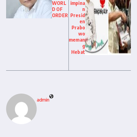
WORL
impina
D OF
n
ORDER
Presid
en
Prabo
wo
meman
g
Hebat
admin