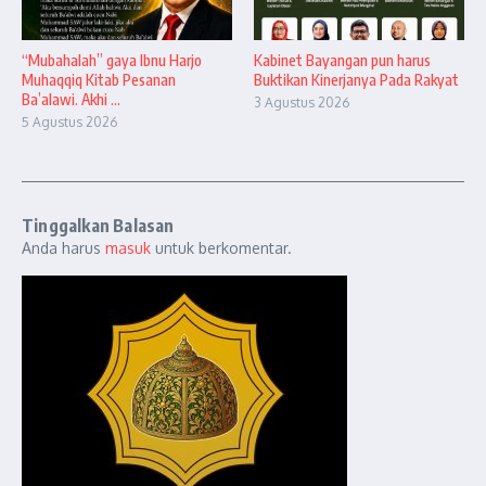
“Mubahalah” gaya Ibnu Harjo
Kabinet Bayangan pun harus
Muhaqqiq Kitab Pesanan
Buktikan Kinerjanya Pada Rakyat
Ba’alawi. Akhi ...
3 Agustus 2026
5 Agustus 2026
Tinggalkan Balasan
Anda harus
masuk
untuk berkomentar.