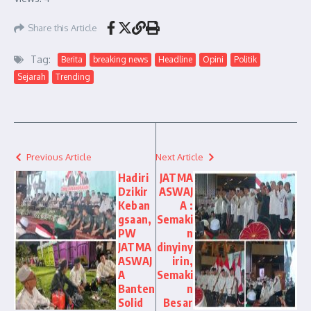
Share this Article
Tag:
Berita
breaking news
Headline
Opini
Politik
Sejarah
Trending
Previous Article
Next Article
Hadiri
JATMA
Dzikir
ASWAJ
Keban
A :
gsaan,
Semaki
PW
n
JATMA
dinyiny
ASWAJ
irin,
A
Semaki
Banten
n
Solid
Besar