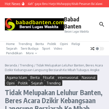
Lewati ke konten
Hot News
“Mubahalah” gaya Ibnu Harjo Muhaqqiq Kitab Pesanan Ba’alawi. Akhir
Babad
Banten
Berani Lugas Waskita
Home
Trending
Berita
Politik
Opini
Religi
Sejarah
Seni Budaya
Sport
Video
Pendidikan
More
Beranda
/
Trending
/
Tidak Melupakan Leluhur Banten, Beres Acara
Dzikir Kebangsaan Langsung Berziarah Ke Mbah Tubagus Angke
Agama Islam
Berita
Filsafat
internasional
Nasional
Opini
Politik
Sejarah
Trending
Tidak Melupakan Leluhur Banten,
Beres Acara Dzikir Kebangsaan
Langsung Berziarah Ke Mbah