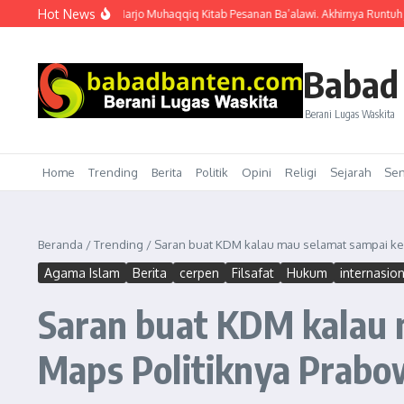
Lewati ke konten
Hot News
lah” gaya Ibnu Harjo Muhaqqiq Kitab Pesanan Ba’alawi. Akhirnya Runtuh juga di
Babad
Berani Lugas Waskita
Home
Trending
Berita
Politik
Opini
Religi
Sejarah
Sen
Beranda
/
Trending
/
Saran buat KDM kalau mau selamat sampai ke t
Agama Islam
Berita
cerpen
Filsafat
Hukum
internasio
Saran buat KDM kalau m
Maps Politiknya Prab