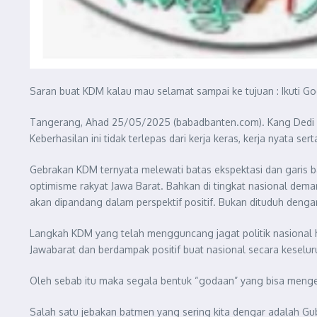
Saran buat KDM kalau mau selamat sampai ke tujuan : Ikuti G
Tangerang, Ahad 25/05/2025 (babadbanten.com). Kang Dedi Muly
Keberhasilan ini tidak terlepas dari kerja keras, kerja nyata s
Gebrakan KDM ternyata melewati batas ekspektasi dan garis ba
optimisme rakyat Jawa Barat. Bahkan di tingkat nasional de
akan dipandang dalam perspektif positif. Bukan dituduh dengan
Langkah KDM yang telah mengguncang jagat politik nasional
Jawabarat dan berdampak positif buat nasional secara keselu
Oleh sebab itu maka segala bentuk “godaan” yang bisa menge
Salah satu jebakan batmen yang sering kita dengar adalah Gub