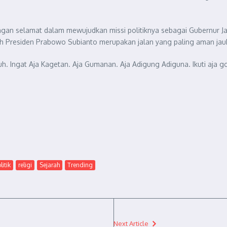
gan selamat dalam mewujudkan missi politiknya sebagai Gubernur Ja
h Presiden Prabowo Subianto merupakan jalan yang paling aman jauh 
auh. Ingat Aja Kagetan. Aja Gumanan. Aja Adigung Adiguna. Ikuti aja 
litik
religi
Sejarah
Trending
Next Article