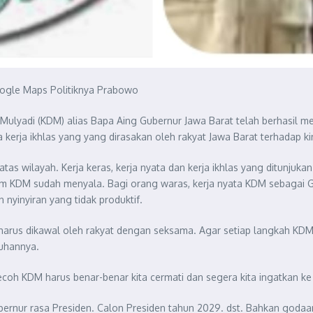
oogle Maps Politiknya Prabowo
adi (KDM) alias Bapa Aing Gubernur Jawa Barat telah berhasil mengu
erta kerja ikhlas yang yang dirasakan oleh rakyat Jawa Barat terhadap
tas wilayah. Kerja keras, kerja nyata dan kerja ikhlas yang ditunju
mam KDM sudah menyala. Bagi orang waras, kerja nyata KDM sebagai 
 nyinyiran yang tidak produktif.
 harus dikawal oleh rakyat dengan seksama. Agar setiap langkah 
ruhannya.
coh KDM harus benar-benar kita cermati dan segera kita ingatkan k
ernur rasa Presiden. Calon Presiden tahun 2029. dst. Bahkan godaan-