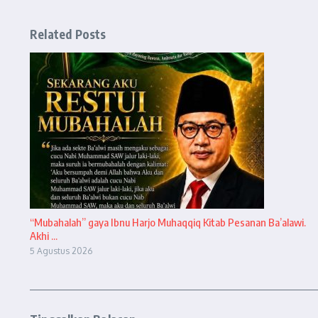
Related Posts
“Mubahalah” gaya Ibnu Harjo Muhaqqiq Kitab Pesanan Ba’alawi.
Akhi ...
5 Agustus 2026