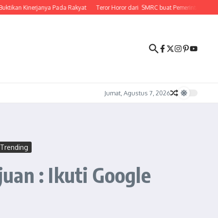
n Kinerjanya Pada Rakyat
Teror Horor dari SMRC buat Pemerintahan Prabowo 
Jumat, Agustus 7, 2026
Trending
uan : Ikuti Google