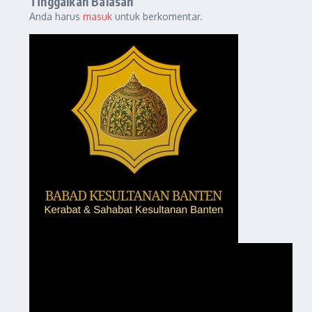
Tinggalkan Balasan
Anda harus
masuk
untuk berkomentar.
Pemutar
Video