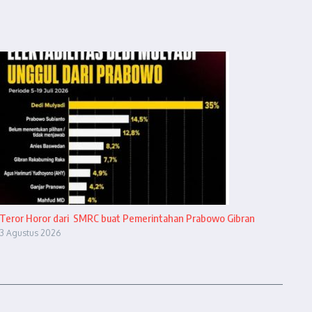
Teror Horor dari SMRC buat Pemerintahan Prabowo Gibran
3 Agustus 2026