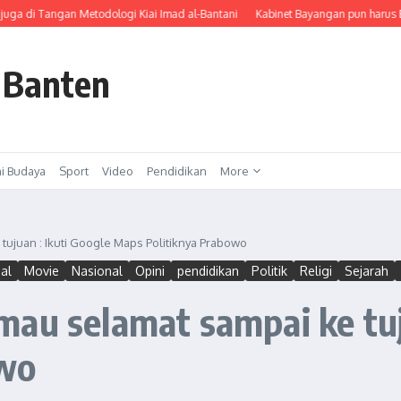
 Tangan Metodologi Kiai Imad al-Bantani
Kabinet Bayangan pun harus Buktika
 Banten
i Budaya
Sport
Video
Pendidikan
More
ujuan : Ikuti Google Maps Politiknya Prabowo
nal
Movie
Nasional
Opini
pendidikan
Politik
Religi
Sejarah
au selamat sampai ke tuj
owo