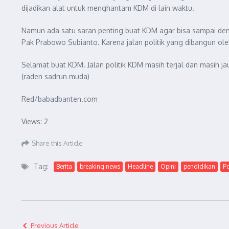
dijadikan alat untuk menghantam KDM di lain waktu.
Namun ada satu saran penting buat KDM agar bisa sampai den
Pak Prabowo Subianto. Karena jalan politik yang dibangun ole
Selamat buat KDM. Jalan politik KDM masih terjal dan masih j
(raden sadrun muda)
Red/babadbanten.com
Views: 2
Share this Article
Tag:
Berita
breaking news
Headline
Opini
pendidikan
Po
Previous Article