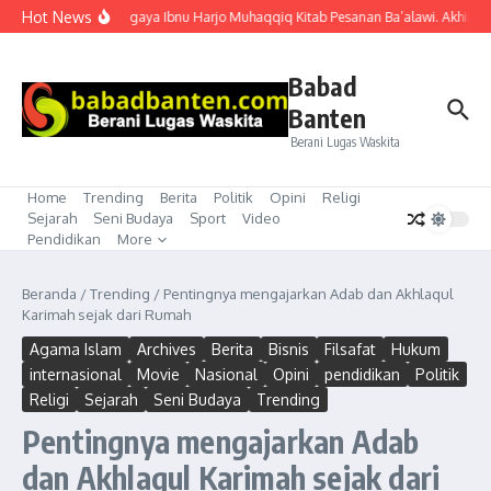
Lewati ke konten
Hot News
“Mubahalah” gaya Ibnu Harjo Muhaqqiq Kitab Pesanan Ba’alawi. Akhirnya 
Babad
Banten
Berani Lugas Waskita
Home
Trending
Berita
Politik
Opini
Religi
Sejarah
Seni Budaya
Sport
Video
Pendidikan
More
Beranda
/
Trending
/
Pentingnya mengajarkan Adab dan Akhlaqul
Karimah sejak dari Rumah
Agama Islam
Archives
Berita
Bisnis
Filsafat
Hukum
internasional
Movie
Nasional
Opini
pendidikan
Politik
Religi
Sejarah
Seni Budaya
Trending
Pentingnya mengajarkan Adab
dan Akhlaqul Karimah sejak dari