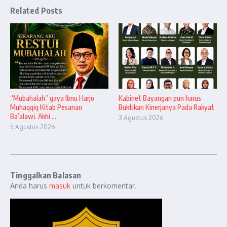
Related Posts
“Mubahalah” gaya Ibnu Harjo
Kabinet Bayangan pun harus
Muhaqqiq Kitab Pesanan
Buktikan Kinerjanya Pada Rakyat
Ba’alawi. Akhi ...
3 Agustus 2026
5 Agustus 2026
Tinggalkan Balasan
Anda harus
masuk
untuk berkomentar.