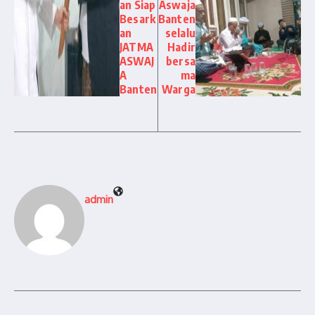
an Siap
Aswaja
Besark
Banten
an
selalu
JATMA
Hadir
ASWAJ
bersa
A
ma
Banten
Warga
admin