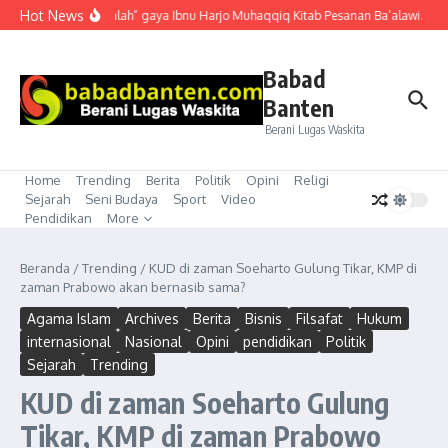
Lewati ke konten
Hot News
“Mubahalah” gaya Ibnu Harjo Muhaqqiq Kitab Pesanan Ba’alawi. Akhir
Babad
Banten
Berani Lugas Waskita
Home
Trending
Berita
Politik
Opini
Religi
Sejarah
Seni Budaya
Sport
Video
Pendidikan
More
Beranda
/
Trending
/
KUD di zaman Soeharto Gulung Tikar, KMP di
zaman Prabowo akan bernasib sama?
Agama Islam
Archives
Berita
Bisnis
Filsafat
Hukum
internasional
Nasional
Opini
pendidikan
Politik
Sejarah
Trending
KUD di zaman Soeharto Gulung
Tikar, KMP di zaman Prabowo