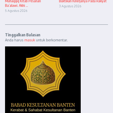
Muhaqqiq Kitab Pesanan
Buktikan Kinerjanya Pada Rakyat
Ba’alawi. Akhi ...
3 Agustus 2026
5 Agustus 2026
Tinggalkan Balasan
Anda harus
masuk
untuk berkomentar.