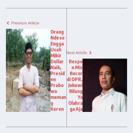
Previous Article
Orang
Ndeso
Engga
Usah
Next Article
Mikir
Dollar
Respo
Naik,
n Mic
Presid
Bocor
en
di DPR,
Prabo
Jokowi
wo
Bilang
meman
Ya
g
Olahra
Keren
ga Aja