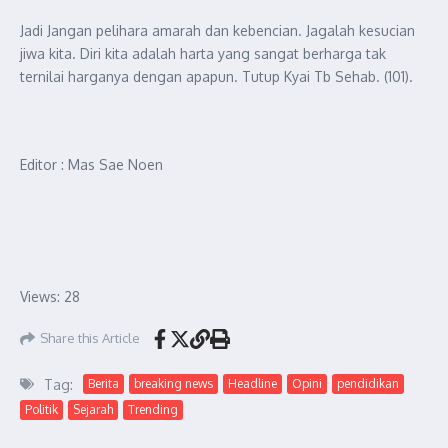
Jadi Jangan pelihara amarah dan kebencian. Jagalah kesucian
jiwa kita. Diri kita adalah harta yang sangat berharga tak
ternilai harganya dengan apapun. Tutup Kyai Tb Sehab. (101).
Editor : Mas Sae Noen
Views: 28
Share this Article
Tag:
Berita
breaking news
Headline
Opini
pendidikan
Politik
Sejarah
Trending