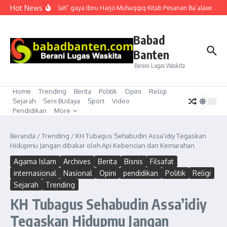
Lewati ke konten
Hot News
“Mubahalah” gaya Ibnu Harjo Muhaqqiq Kitab Pesanan Ba’alawi. Akhir
Babad
Banten
Berani Lugas Waskita
Home
Trending
Berita
Politik
Opini
Religi
Sejarah
Seni Budaya
Sport
Video
Pendidikan
More
Beranda
/
Trending
/
KH Tubagus Sehabudin Assa’idiy Tegaskan
Hidupmu Jangan dibakar oleh Api Kebencian dan Kemarahan
Agama Islam
Archives
Berita
Bisnis
Filsafat
internasional
Nasional
Opini
pendidikan
Politik
Religi
Sejarah
Trending
KH Tubagus Sehabudin Assa’idiy
Tegaskan Hidupmu Jangan