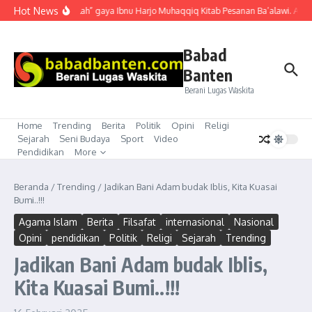
Lewati ke konten
Hot News
“Mubahalah” gaya Ibnu Harjo Muhaqqiq Kitab Pesanan Ba’alawi. Akhirn
Babad
Banten
Berani Lugas Waskita
Home
Trending
Berita
Politik
Opini
Religi
Sejarah
Seni Budaya
Sport
Video
Pendidikan
More
Beranda
/
Trending
/
Jadikan Bani Adam budak Iblis, Kita Kuasai
Bumi..!!!
Agama Islam
Berita
Filsafat
internasional
Nasional
Opini
pendidikan
Politik
Religi
Sejarah
Trending
Jadikan Bani Adam budak Iblis,
Kita Kuasai Bumi..!!!