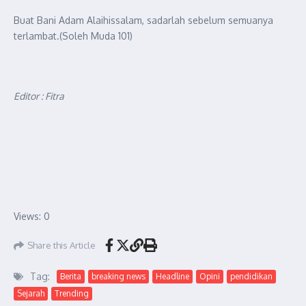
Buat Bani Adam Alaihissalam, sadarlah sebelum semuanya
terlambat.(Soleh Muda 101)
Editor : Fitra
Views: 0
Share this Article
Tag:
Berita
breaking news
Headline
Opini
pendidikan
Sejarah
Trending