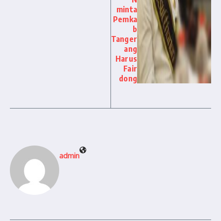
minta
Pemka
b
Tanger
ang
Harus
Fair
dong
admin