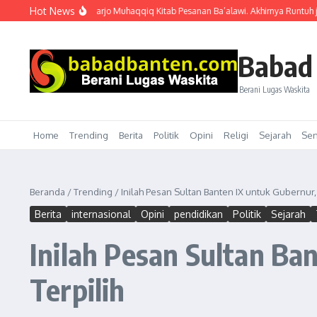
Lewati ke konten
Hot News
lah” gaya Ibnu Harjo Muhaqqiq Kitab Pesanan Ba’alawi. Akhirnya Runtuh juga di
Babad
Berani Lugas Waskita
Home
Trending
Berita
Politik
Opini
Religi
Sejarah
Sen
Beranda
/
Trending
/
Inilah Pesan Sultan Banten IX untuk Gubernur,
Berita
internasional
Opini
pendidikan
Politik
Sejarah
Inilah Pesan Sultan Ba
Terpilih