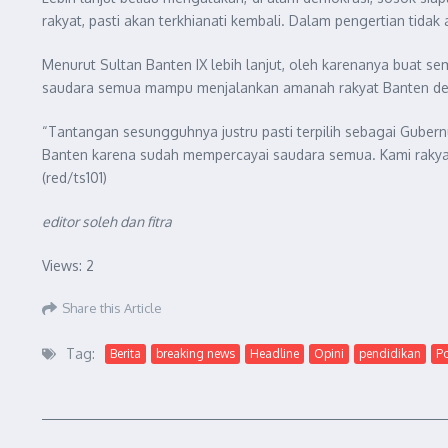
rakyat, pasti akan terkhianati kembali. Dalam pengertian tidak a
Menurut Sultan Banten IX lebih lanjut, oleh karenanya buat s
saudara semua mampu menjalankan amanah rakyat Banten deng
“Tantangan sesungguhnya justru pasti terpilih sebagai Gubernu
Banten karena sudah mempercayai saudara semua. Kami rakya
(red/ts101)
editor soleh dan fitra
Views: 2
Share this Article
Tag:
Berita
breaking news
Headline
Opini
pendidikan
Po