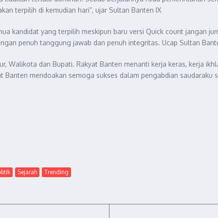
kan terpilih di kemudian hari”, ujar Sultan Banten IX
emua kandidat yang terpilih meskipun baru versi Quick count jangan j
an penuh tanggung jawab dan penuh integritas. Ucap Sultan Bante
r, Walikota dan Bupati. Rakyat Banten menanti kerja keras, kerja ik
t Banten mendoakan semoga sukses dalam pengabdian saudaraku sem
litik
Sejarah
Trending