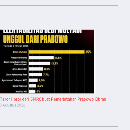
Teror Horor dari SMRC buat Pemerintahan Prabowo Gibran
3 Agustus 2026