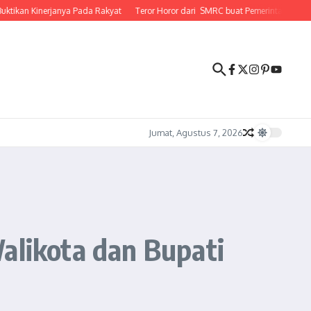
n Kinerjanya Pada Rakyat
Teror Horor dari SMRC buat Pemerintahan Prabowo 
Jumat, Agustus 7, 2026
alikota dan Bupati