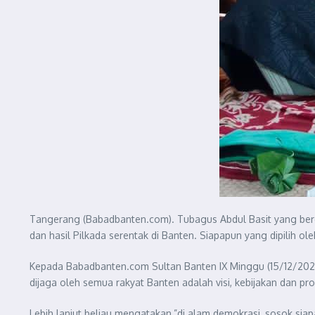
Tangerang (Babadbanten.com). Tubagus Abdul Basit yang berg
dan hasil Pilkada serentak di Banten. Siapapun yang dipilih o
Kepada Babadbanten.com Sultan Banten IX Minggu (15/12/2024)
dijaga oleh semua rakyat Banten adalah visi, kebijakan dan pr
Lebih lanjut beliau mengatakan,”di alam demokrasi, sosok si