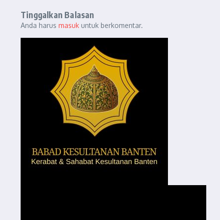
Tinggalkan Balasan
Anda harus
masuk
untuk berkomentar.
Pemutar
Video