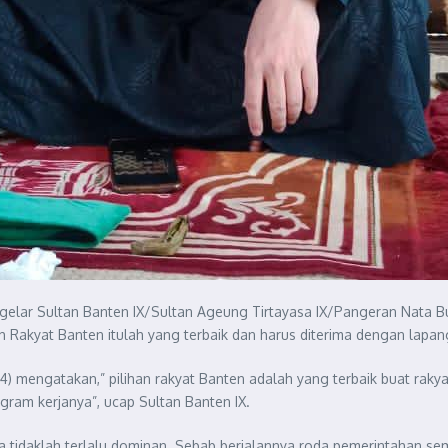
elar Sultan Banten IX/Sultan Ageung Tirtayasa IX/Pangeran Nata B
leh Rakyat Banten itulah yang terbaik dan harus diterima dengan lapa
 mengatakan,” pilihan rakyat Banten adalah yang terbaik buat rakya
ogram kerjanya”, ucap Sultan Banten IX.
apa tidaklah terlalu dominan. Sebab berjalannya roda pemerintahan 