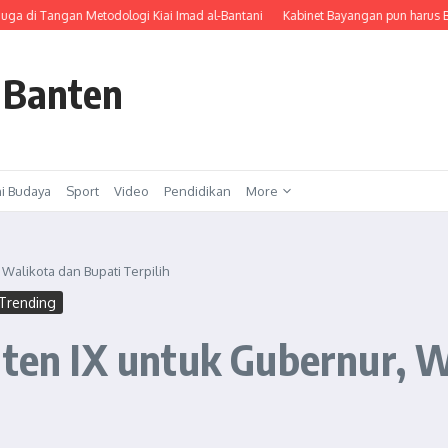
 Tangan Metodologi Kiai Imad al-Bantani
Kabinet Bayangan pun harus Buktika
 Banten
i Budaya
Sport
Video
Pendidikan
More
 Walikota dan Bupati Terpilih
Trending
nten IX untuk Gubernur, W