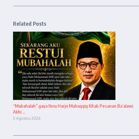
Related Posts
“Mubahalah” gaya Ibnu Harjo Muhaqqiq Kitab Pesanan Ba’alawi.
Akhi ...
5 Agustus 2026