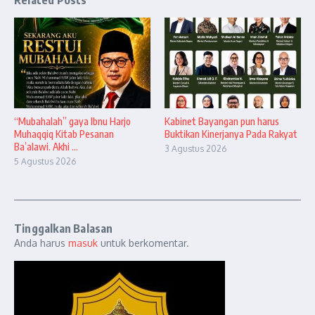
“Mubahalah” gaya Ibnu Harjo
Kabinet Bayangan pun harus
Muhaqqiq Kitab Pesanan
Buktikan Kinerjanya Pada Rakyat
Ba’alawi. Akhi ...
3 Agustus 2026
5 Agustus 2026
Tinggalkan Balasan
Anda harus
masuk
untuk berkomentar.