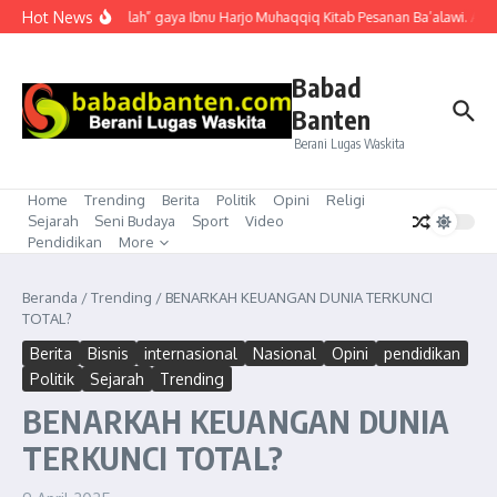
Lewati ke konten
Hot News
“Mubahalah” gaya Ibnu Harjo Muhaqqiq Kitab Pesanan Ba’alawi. Akhirn
Babad
Banten
Berani Lugas Waskita
Home
Trending
Berita
Politik
Opini
Religi
Sejarah
Seni Budaya
Sport
Video
Pendidikan
More
Beranda
/
Trending
/
BENARKAH KEUANGAN DUNIA TERKUNCI
TOTAL?
Berita
Bisnis
internasional
Nasional
Opini
pendidikan
Politik
Sejarah
Trending
BENARKAH KEUANGAN DUNIA
TERKUNCI TOTAL?