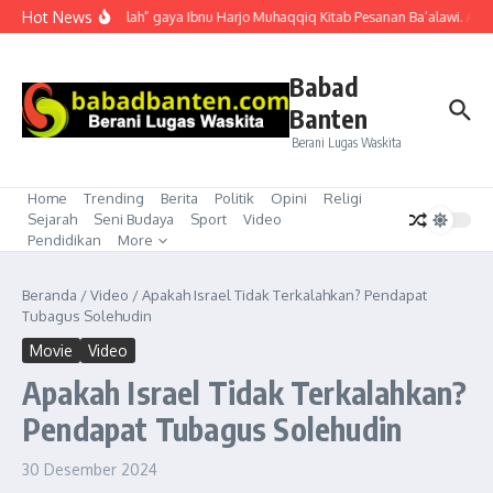
Lewati ke konten
Hot News
“Mubahalah” gaya Ibnu Harjo Muhaqqiq Kitab Pesanan Ba’alawi. Akhir
Babad
Banten
Berani Lugas Waskita
Home
Trending
Berita
Politik
Opini
Religi
Sejarah
Seni Budaya
Sport
Video
Pendidikan
More
Beranda
/
Video
/
Apakah Israel Tidak Terkalahkan? Pendapat
Tubagus Solehudin
Movie
Video
Apakah Israel Tidak Terkalahkan?
Pendapat Tubagus Solehudin
30 Desember 2024