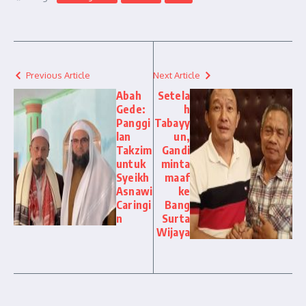
Previous Article
Next Article
Abah
Setela
Gede:
h
Panggi
Tabayy
lan
un,
Takzim
Gandi
untuk
minta
Syeikh
maaf
Asnawi
ke
Caringi
Bang
n
Surta
Wijaya