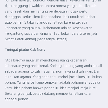
plin plan atau jadi bunglon dengan dasar keyakinan yang bisa
dipertanggung jawabkan secara norma yang ada . Jika ada
yang reseh dan memancing perdebatan, nggak perlu
ditanggapi serius. Ilmu (kepandaian) tidak untuk adu debat
atau pamer. Silakan dianggap fallacy, karena tak ada
kebenaran yang mutlak. Kebenaran adalah kesepakatan.
Tergantung siapa dan dimana. Tapi bukan berarti terus jadi
Skeptis atau Ahmaq (bahasanya Ustadz).
Teringat pitutur Cak Nun :
“Ada baiknya mulailah menghitung ulang kebenaran-
kebenaran yang anda kenal. Kadang-kadang yang anda kenali
sebagai agama itu tafsir agama, norma yang ditafsirkan. Dan
itu bukan agama. Yang anda tahu mebel (meja kursi) itu bukan
pohon. Yang harus kamu temukan adalah pohonnya. Supaya
kamu bisa paham bahwa pohon itu bisa menjadi meja kursi.
Sekarang banyak ustadz datang memperkenalkan kursi
sebagai pohon.”