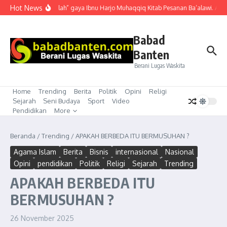
Lewati ke konten
Hot News
“Mubahalah” gaya Ibnu Harjo Muhaqqiq Kitab Pesanan Ba’alawi. Akhir
Babad
Banten
Berani Lugas Waskita
Home
Trending
Berita
Politik
Opini
Religi
Sejarah
Seni Budaya
Sport
Video
Pendidikan
More
Beranda
/
Trending
/
APAKAH BERBEDA ITU BERMUSUHAN ?
Agama Islam
Berita
Bisnis
internasional
Nasional
Opini
pendidikan
Politik
Religi
Sejarah
Trending
APAKAH BERBEDA ITU
BERMUSUHAN ?
26 November 2025